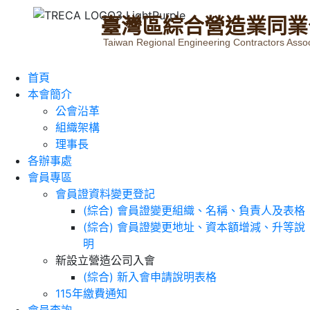
臺
灣
區
綜
合
營
造
業
同
業
Taiwan Regional Engineering Contractors Assoc
首頁
本會簡介
公會沿革
組織架構
理事長
各辦事處
會員專區
會員證資料變更登記
(綜合) 會員證變更組織、名稱、負責人及表格
(綜合) 會員證變更地址、資本額增減、升等說
明
新設立營造公司入會
(綜合) 新入會申請說明表格
115年繳費通知