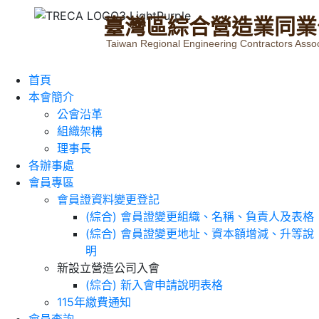
臺
灣
區
綜
合
營
造
業
同
業
Taiwan Regional Engineering Contractors Assoc
首頁
本會簡介
公會沿革
組織架構
理事長
各辦事處
會員專區
會員證資料變更登記
(綜合) 會員證變更組織、名稱、負責人及表格
(綜合) 會員證變更地址、資本額增減、升等說
明
新設立營造公司入會
(綜合) 新入會申請說明表格
115年繳費通知