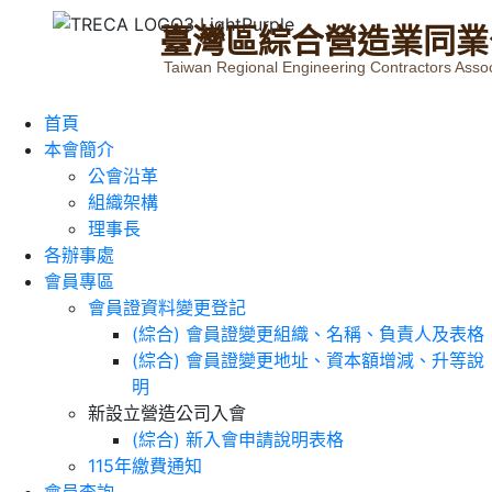
臺
灣
區
綜
合
營
造
業
同
業
Taiwan Regional Engineering Contractors Assoc
首頁
本會簡介
公會沿革
組織架構
理事長
各辦事處
會員專區
會員證資料變更登記
(綜合) 會員證變更組織、名稱、負責人及表格
(綜合) 會員證變更地址、資本額增減、升等說
明
新設立營造公司入會
(綜合) 新入會申請說明表格
115年繳費通知