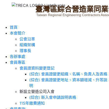
臺
灣
區
綜
合
營
造
業
同
業
Taiwan Regional Engineering Contractors Assoc
首頁
本會簡介
公會沿革
組織架構
理事長
各辦事處
會員專區
會員證資料變更登記
(綜合) 會員證變更組織、名稱、負責人及表格
(綜合) 會員證變更地址、資本額增減、升等說
明
新設立營造公司入會
(綜合) 新入會申請說明表格
115年繳費通知