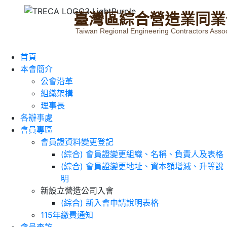
臺
灣
區
綜
合
營
造
業
同
業
Taiwan Regional Engineering Contractors Assoc
首頁
本會簡介
公會沿革
組織架構
理事長
各辦事處
會員專區
會員證資料變更登記
(綜合) 會員證變更組織、名稱、負責人及表格
(綜合) 會員證變更地址、資本額增減、升等說
明
新設立營造公司入會
(綜合) 新入會申請說明表格
115年繳費通知