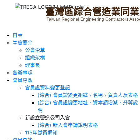
臺
灣
區
綜
合
營
造
業
同
業
Taiwan Regional Engineering Contractors Assoc
首頁
本會簡介
公會沿革
組織架構
理事長
各辦事處
會員專區
會員證資料變更登記
(綜合) 會員證變更組織、名稱、負責人及表格
(綜合) 會員證變更地址、資本額增減、升等說
明
新設立營造公司入會
(綜合) 新入會申請說明表格
115年繳費通知