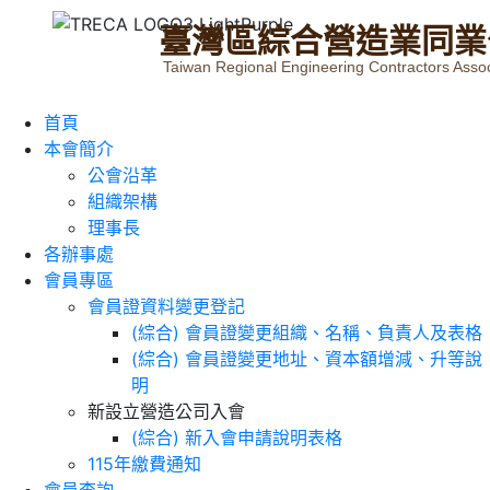
臺
灣
區
綜
合
營
造
業
同
業
Taiwan Regional Engineering Contractors Assoc
首頁
本會簡介
公會沿革
組織架構
理事長
各辦事處
會員專區
會員證資料變更登記
(綜合) 會員證變更組織、名稱、負責人及表格
(綜合) 會員證變更地址、資本額增減、升等說
明
新設立營造公司入會
(綜合) 新入會申請說明表格
115年繳費通知