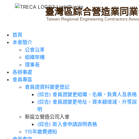
臺
灣
區
綜
合
營
造
業
同
業
Taiwan Regional Engineering Contractors Assoc
首頁
本會簡介
公會沿革
組織架構
理事長
各辦事處
會員專區
會員證資料變更登記
(綜合) 會員證變更組織、名稱、負責人及表格
(綜合) 會員證變更地址、資本額增減、升等說
明
新設立營造公司入會
(綜合) 新入會申請說明表格
115年繳費通知