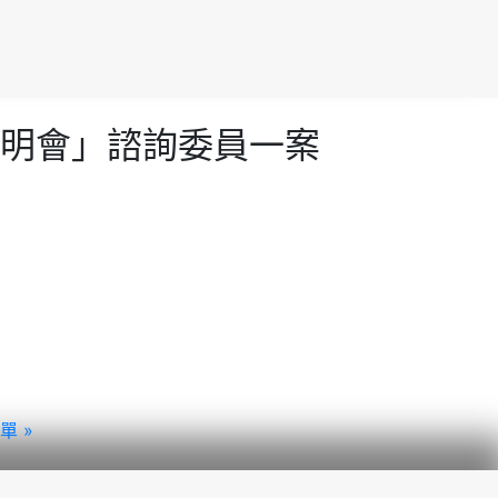
明會」諮詢委員一案
 »