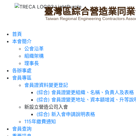
臺
灣
區
綜
合
營
造
業
同
業
Taiwan Regional Engineering Contractors Assoc
首頁
本會簡介
公會沿革
組織架構
理事長
各辦事處
會員專區
會員證資料變更登記
(綜合) 會員證變更組織、名稱、負責人及表格
(綜合) 會員證變更地址、資本額增減、升等說
新設立營造公司入會
(綜合) 新入會申請說明表格
115年繳費通知
會員查詢