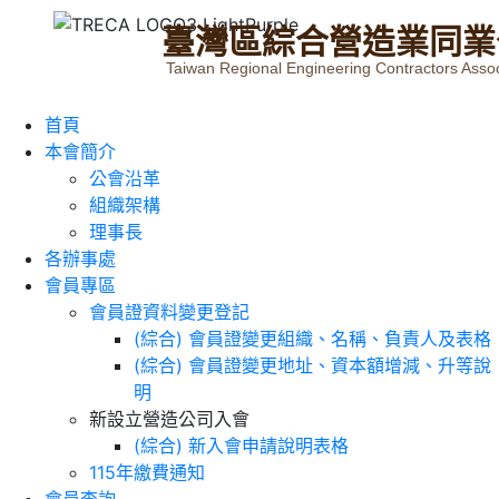
臺
灣
區
綜
合
營
造
業
同
業
Taiwan Regional Engineering Contractors Assoc
首頁
本會簡介
公會沿革
組織架構
理事長
各辦事處
會員專區
會員證資料變更登記
(綜合) 會員證變更組織、名稱、負責人及表格
(綜合) 會員證變更地址、資本額增減、升等說
明
新設立營造公司入會
(綜合) 新入會申請說明表格
115年繳費通知