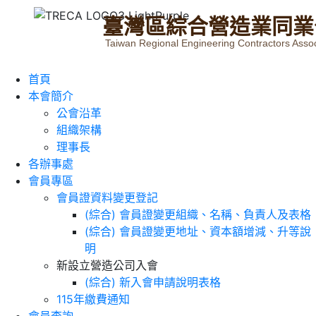
臺
灣
區
綜
合
營
造
業
同
業
Taiwan Regional Engineering Contractors Assoc
首頁
本會簡介
公會沿革
組織架構
理事長
各辦事處
會員專區
會員證資料變更登記
(綜合) 會員證變更組織、名稱、負責人及表格
(綜合) 會員證變更地址、資本額增減、升等說
明
新設立營造公司入會
(綜合) 新入會申請說明表格
115年繳費通知