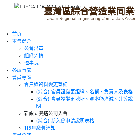
臺
灣
區
綜
合
營
造
業
同
業
Taiwan Regional Engineering Contractors Assoc
首頁
本會簡介
公會沿革
組織架構
理事長
各辦事處
會員專區
會員證資料變更登記
(綜合) 會員證變更組織、名稱、負責人及表格
(綜合) 會員證變更地址、資本額增減、升等說
明
新設立營造公司入會
(綜合) 新入會申請說明表格
115年繳費通知