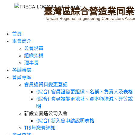
臺
灣
區
綜
合
營
造
業
同
業
Taiwan Regional Engineering Contractors Assoc
首頁
本會簡介
公會沿革
組織架構
理事長
各辦事處
會員專區
會員證資料變更登記
(綜合) 會員證變更組織、名稱、負責人及表格
(綜合) 會員證變更地址、資本額增減、升等說
明
新設立營造公司入會
(綜合) 新入會申請說明表格
115年繳費通知