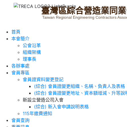
臺
灣
區
綜
合
營
造
業
同
業
Taiwan Regional Engineering Contractors Assoc
首頁
本會簡介
公會沿革
組織架構
理事長
各辦事處
會員專區
會員證資料變更登記
(綜合) 會員證變更組織、名稱、負責人及表格
(綜合) 會員證變更地址、資本額增減、升等說
新設立營造公司入會
(綜合) 新入會申請說明表格
115年繳費通知
會員查詢