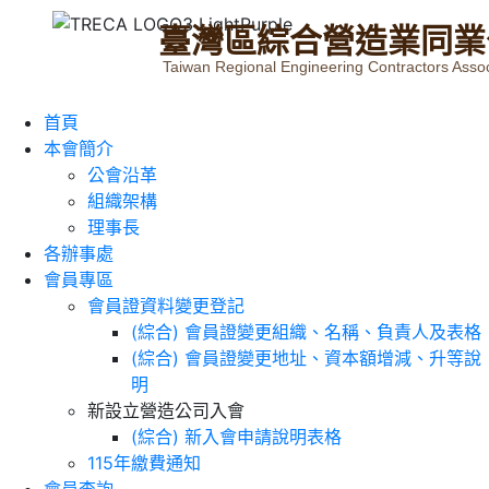
臺
灣
區
綜
合
營
造
業
同
業
Taiwan Regional Engineering Contractors Assoc
首頁
本會簡介
公會沿革
組織架構
理事長
各辦事處
會員專區
會員證資料變更登記
(綜合) 會員證變更組織、名稱、負責人及表格
(綜合) 會員證變更地址、資本額增減、升等說
明
新設立營造公司入會
(綜合) 新入會申請說明表格
115年繳費通知