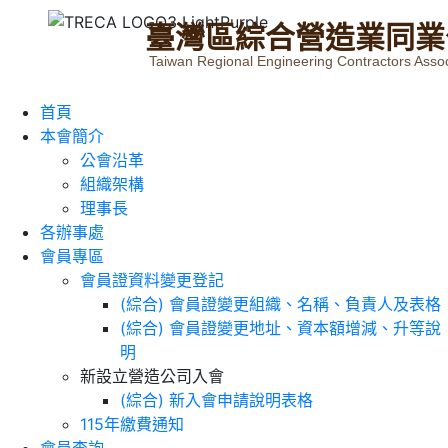
臺
灣
區
綜
合
營
造
業
同
業
Taiwan Regional Engineering Contractors Assoc
首頁
本會簡介
公會沿革
組織架構
理事長
各辦事處
會員專區
會員證資料變更登記
(綜合) 會員證變更組織、名稱、負責人及表格
(綜合) 會員證變更地址、資本額增減、升等說
明
新設立營造公司入會
(綜合) 新入會申請說明表格
115年繳費通知