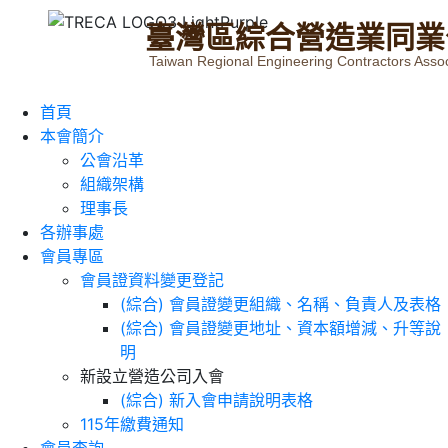
臺
灣
區
綜
合
營
造
業
同
業
Taiwan Regional Engineering Contractors Assoc
首頁
本會簡介
公會沿革
組織架構
理事長
各辦事處
會員專區
會員證資料變更登記
(綜合) 會員證變更組織、名稱、負責人及表格
(綜合) 會員證變更地址、資本額增減、升等說
明
新設立營造公司入會
(綜合) 新入會申請說明表格
115年繳費通知