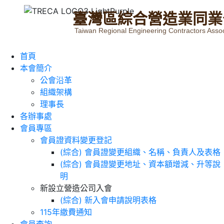
臺
灣
區
綜
合
營
造
業
同
業
Taiwan Regional Engineering Contractors Assoc
首頁
本會簡介
公會沿革
組織架構
理事長
各辦事處
會員專區
會員證資料變更登記
(綜合) 會員證變更組織、名稱、負責人及表格
(綜合) 會員證變更地址、資本額增減、升等說
明
新設立營造公司入會
(綜合) 新入會申請說明表格
115年繳費通知