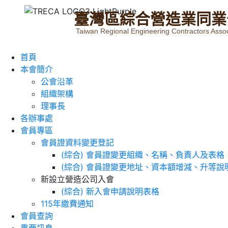
臺
灣
區
綜
合
營
造
業
同
業
Taiwan Regional Engineering Contractors Assoc
首頁
本會簡介
公會沿革
組織架構
理事長
各辦事處
會員專區
會員證資料變更登記
(綜合) 會員證變更組織、名稱、負責人及表格
(綜合) 會員證變更地址、資本額增減、升等說
新設立營造公司入會
(綜合) 新入會申請說明表格
115年繳費通知
會員查詢