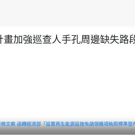
份計畫加強巡查人手孔周邊缺失路
修條文案
函轉經濟部「設置再生能源設施免請領雜項執照標準發布令