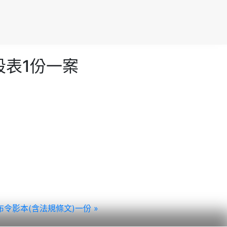
段表1份一案
影本(含法規條文)一份 »