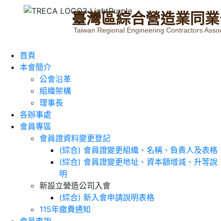
臺
灣
區
綜
合
營
造
業
同
業
Taiwan Regional Engineering Contractors Assoc
首頁
本會簡介
公會沿革
組織架構
理事長
各辦事處
會員專區
會員證資料變更登記
(綜合) 會員證變更組織、名稱、負責人及表格
(綜合) 會員證變更地址、資本額增減、升等說
明
新設立營造公司入會
(綜合) 新入會申請說明表格
115年繳費通知