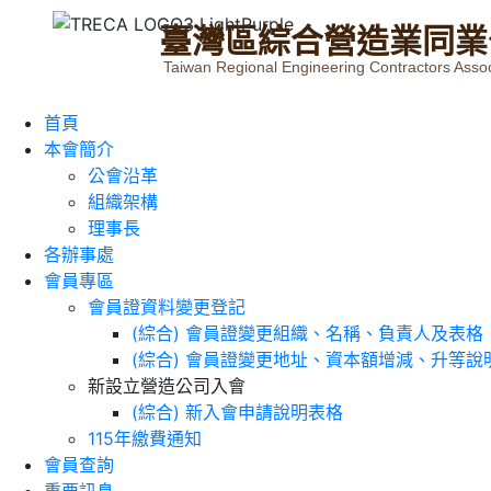
臺
灣
區
綜
合
營
造
業
同
業
Taiwan Regional Engineering Contractors Assoc
首頁
本會簡介
公會沿革
組織架構
理事長
各辦事處
會員專區
會員證資料變更登記
(綜合) 會員證變更組織、名稱、負責人及表格
(綜合) 會員證變更地址、資本額增減、升等說
新設立營造公司入會
(綜合) 新入會申請說明表格
115年繳費通知
會員查詢