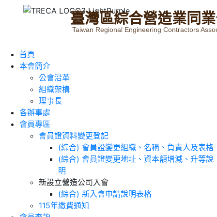
臺
灣
區
綜
合
營
造
業
同
業
Taiwan Regional Engineering Contractors Assoc
首頁
本會簡介
公會沿革
組織架構
理事長
各辦事處
會員專區
會員證資料變更登記
(綜合) 會員證變更組織、名稱、負責人及表格
(綜合) 會員證變更地址、資本額增減、升等說
明
新設立營造公司入會
(綜合) 新入會申請說明表格
115年繳費通知