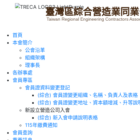
臺
灣
區
綜
合
營
造
業
同
業
Taiwan Regional Engineering Contractors Assoc
首頁
本會簡介
公會沿革
組織架構
理事長
各辦事處
會員專區
會員證資料變更登記
(綜合) 會員證變更組織、名稱、負責人及表格
(綜合) 會員證變更地址、資本額增減、升等說
新設立營造公司入會
(綜合) 新入會申請說明表格
115年繳費通知
會員查詢