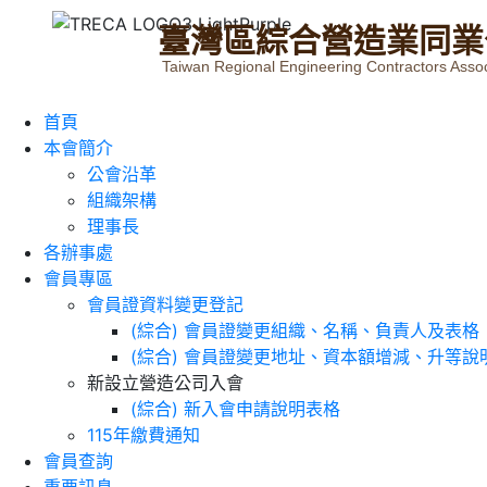
臺
灣
區
綜
合
營
造
業
同
業
Taiwan Regional Engineering Contractors Assoc
首頁
本會簡介
公會沿革
組織架構
理事長
各辦事處
會員專區
會員證資料變更登記
(綜合) 會員證變更組織、名稱、負責人及表格
(綜合) 會員證變更地址、資本額增減、升等說
新設立營造公司入會
(綜合) 新入會申請說明表格
115年繳費通知
會員查詢