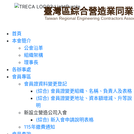
臺
灣
區
綜
合
營
造
業
同
業
Taiwan Regional Engineering Contractors Assoc
首頁
本會簡介
公會沿革
組織架構
理事長
各辦事處
會員專區
會員證資料變更登記
(綜合) 會員證變更組織、名稱、負責人及表格
(綜合) 會員證變更地址、資本額增減、升等說
明
新設立營造公司入會
(綜合) 新入會申請說明表格
115年繳費通知