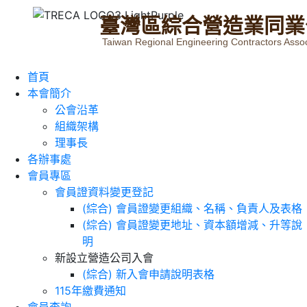
臺
灣
區
綜
合
營
造
業
同
業
Taiwan Regional Engineering Contractors Assoc
首頁
本會簡介
公會沿革
組織架構
理事長
各辦事處
會員專區
會員證資料變更登記
(綜合) 會員證變更組織、名稱、負責人及表格
(綜合) 會員證變更地址、資本額增減、升等說
明
新設立營造公司入會
(綜合) 新入會申請說明表格
115年繳費通知