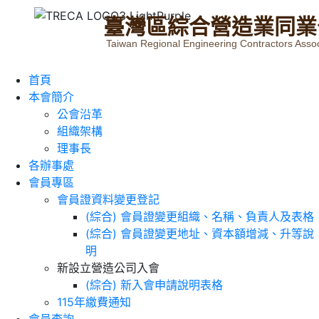
臺
灣
區
綜
合
營
造
業
同
業
Taiwan Regional Engineering Contractors Assoc
首頁
本會簡介
公會沿革
組織架構
理事長
各辦事處
會員專區
會員證資料變更登記
(綜合) 會員證變更組織、名稱、負責人及表格
(綜合) 會員證變更地址、資本額增減、升等說
明
新設立營造公司入會
(綜合) 新入會申請說明表格
115年繳費通知