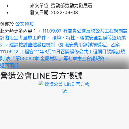
來文單位:
勞動部勞動力發展署
發文日期:
2022-09-08
發佈於
公文轉知
此分類更多內容：
« 111.09.07 有關貴公會反映公共工程規劃設
計階段宜考量施工條件、 環境、特性、職業安全設備等逐項編
列，建請檢討整體發包機制（如職安費用無詳細編足）乙案
111.09.12 工程會111年8月11日召開編修公共工程細目碼編訂規
則 表「第05060章 金屬材料」等七章審查會議紀錄 »
返回頂部
營造公會LINE官方帳號