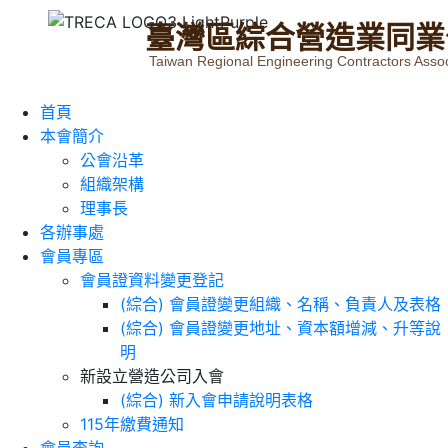
臺
灣
區
綜
合
營
造
業
同
業
Taiwan Regional Engineering Contractors Assoc
首頁
本會簡介
公會沿革
組織架構
理事長
各辦事處
會員專區
會員證資料變更登記
(綜合) 會員證變更組織、名稱、負責人及表格
(綜合) 會員證變更地址、資本額增減、升等說
明
新設立營造公司入會
(綜合) 新入會申請說明表格
115年繳費通知