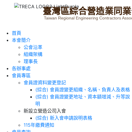
臺
灣
區
綜
合
營
造
業
同
業
Taiwan Regional Engineering Contractors Assoc
首頁
本會簡介
公會沿革
組織架構
理事長
各辦事處
會員專區
會員證資料變更登記
(綜合) 會員證變更組織、名稱、負責人及表格
(綜合) 會員證變更地址、資本額增減、升等說
明
新設立營造公司入會
(綜合) 新入會申請說明表格
115年繳費通知