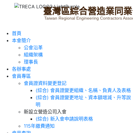
臺
灣
區
綜
合
營
造
業
同
業
Taiwan Regional Engineering Contractors Assoc
首頁
本會簡介
公會沿革
組織架構
理事長
各辦事處
會員專區
會員證資料變更登記
(綜合) 會員證變更組織、名稱、負責人及表格
(綜合) 會員證變更地址、資本額增減、升等說
明
新設立營造公司入會
(綜合) 新入會申請說明表格
115年繳費通知