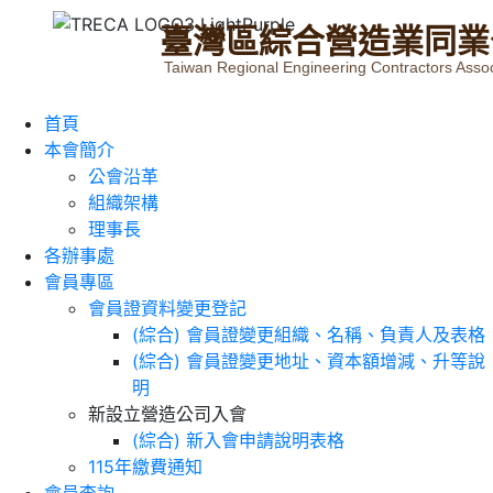
臺
灣
區
綜
合
營
造
業
同
業
Taiwan Regional Engineering Contractors Assoc
首頁
本會簡介
公會沿革
組織架構
理事長
各辦事處
會員專區
會員證資料變更登記
(綜合) 會員證變更組織、名稱、負責人及表格
(綜合) 會員證變更地址、資本額增減、升等說
明
新設立營造公司入會
(綜合) 新入會申請說明表格
115年繳費通知