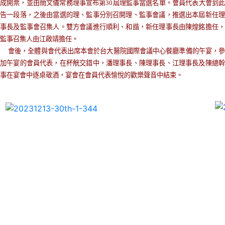
成開票，並由簡文儀常務理事宣布第30屆理監事當選名單。會員代表大會到此
告一段落，之後由當選的理、監事分別召開理、監事會議，推選出本屆新任理
事長及監事會召集人。雙方會議進行順利、和諧，新任理事長由陳煌銘擔任，
監事召集人由江啟靖擔任。
會後，全體與會代表出席本會於台大醫院國際會議中心餐廳準備的午宴，
加午宴的會員代表，在杯觥交錯中，潘理事長、陳理事長、江理事長及陳總幹
事在宴會中逐桌敬酒，宴會在會員代表愉悅的歡樂聲音中結束
。