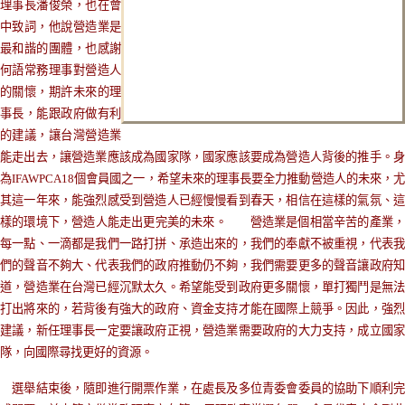
理事長潘俊榮，也在會
中致詞，他說營造業是
最和諧的團體，也感謝
何語常務理事對營造人
的關懷，
期許未來的理
事長，能跟政府做有利
的建議，讓台灣營造業
能走出去，讓營造業應該成為國家隊，國家應該要成為營造人背後的推手。身
為IFAWPCA18個會員國之一，希望未來的理事長要全力推動營造人的未來，尤
其這一年來，能強烈感受到營造人已經慢慢看到春天，相信在這樣的氣氛、這
樣的環境下，營造人能走出更完美的未來。
營造業是個相當辛苦的產業
每一點、一滴都是我們一路打拼、承造出來的，我們的奉獻不被重視，代表我
們的聲音不夠大、代表我們的政府推動仍不夠，我們需要更多的聲音讓政府知
道，營造業在台灣已經沉默太久。希望能受到政府更多關懷，單打獨鬥是無法
打出將來的，若背後有強大的政府、資金支持才能在國際上競爭。因此，強烈
建議，新任理事長一定要讓政府正視，營造業需要政府的大力支持，成立國家
隊，向國際尋找更好的資源。
選舉結束後，隨即進行開票作業，在處長及多位青委會委員的協助下順利完