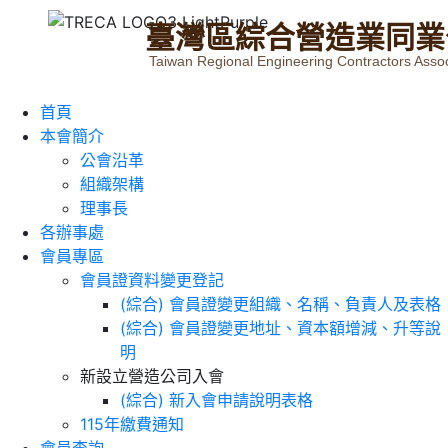
臺
灣
區
綜
合
營
造
業
同
業
Taiwan Regional Engineering Contractors Assoc
首頁
本會簡介
公會沿革
組織架構
理事長
各辦事處
會員專區
會員證資料變更登記
(綜合) 會員證變更組織、名稱、負責人及表格
(綜合) 會員證變更地址、資本額增減、升等說
明
新設立營造公司入會
(綜合) 新入會申請說明表格
115年繳費通知