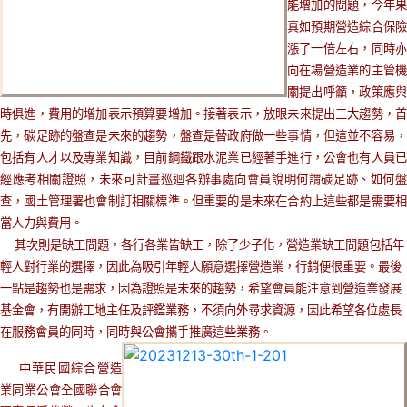
能增加的問題，今年果
真如預期營造綜合保險
漲了一倍左右，同時亦
向在場營造業的主管機
關提出呼籲，政策應與
時俱進，費用的增加表示預算要增加。接著表示，放眼未來提出三大趨勢，首
先，碳足跡的盤查是未來的趨勢，盤查是替政府做一些事情，但這並不容易，
包括有人才以及專業知識，目前鋼鐵跟水泥業已經著手進行，公會也有人員已
經應考相關證照，未來可計畫巡迴各辦事處向會員說明何謂碳足跡、如何盤
查，國土管理署也會制訂相關標準。但重要的是未來在合約上這些都是需要相
當人力與費用。
其次則是缺工問題，各行各業皆缺工，除了少子化，營造業缺工問題包括年
輕人對行業的選擇，因此為吸引年輕人願意選擇營造業，行銷便很重要。最後
一點是趨勢也是需求，因為證照是未來的趨勢，希望會員能注意到營造業發展
基金會，有開辦工地主任及評鑑業務，不須向外尋求資源，因此希望各位處長
在服務會員的同時，同時與公會攜手推廣這些業務。
中華民國綜合營造
業同業公會全國聯合會