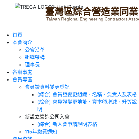
臺
灣
區
綜
合
營
造
業
同
業
Taiwan Regional Engineering Contractors Assoc
首頁
本會簡介
公會沿革
組織架構
理事長
各辦事處
會員專區
會員證資料變更登記
(綜合) 會員證變更組織、名稱、負責人及表格
(綜合) 會員證變更地址、資本額增減、升等說
明
新設立營造公司入會
(綜合) 新入會申請說明表格
115年繳費通知