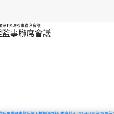
8屆第1次理監事聯席會議
次理監事聯席會議
主委吳澤成尋求營造業困境解決之道
本會於4月17日召開第28屆第