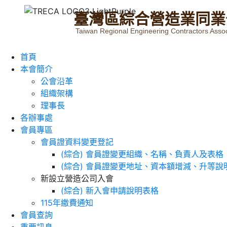
臺
灣
區
綜
合
營
造
業
同
業
Taiwan Regional Engineering Contractors Assoc
首頁
本會簡介
公會沿革
組織架構
理事長
各辦事處
會員專區
會員證資料變更登記
(綜合) 會員證變更組織、名稱、負責人及表格
(綜合) 會員證變更地址、資本額增減、升等說
新設立營造公司入會
(綜合) 新入會申請說明表格
115年繳費通知
會員查詢