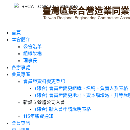
臺
灣
區
綜
合
營
造
業
同
業
Taiwan Regional Engineering Contractors Assoc
首頁
本會簡介
公會沿革
組織架構
理事長
各辦事處
會員專區
會員證資料變更登記
(綜合) 會員證變更組織、名稱、負責人及表格
(綜合) 會員證變更地址、資本額增減、升等說
新設立營造公司入會
(綜合) 新入會申請說明表格
115年繳費通知
會員查詢