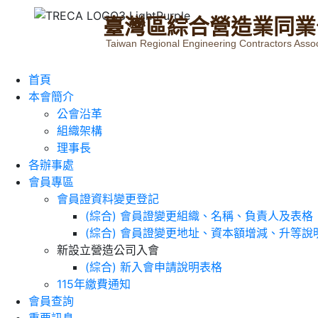
臺
灣
區
綜
合
營
造
業
同
業
Taiwan Regional Engineering Contractors Assoc
首頁
本會簡介
公會沿革
組織架構
理事長
各辦事處
會員專區
會員證資料變更登記
(綜合) 會員證變更組織、名稱、負責人及表格
(綜合) 會員證變更地址、資本額增減、升等說
新設立營造公司入會
(綜合) 新入會申請說明表格
115年繳費通知
會員查詢